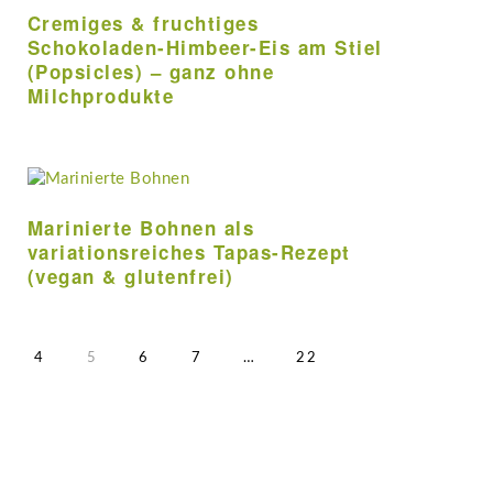
Cremiges & fruchtiges
Schokoladen-Himbeer-Eis am Stiel
(Popsicles) – ganz ohne
Milchprodukte
Marinierte Bohnen als
variationsreiches Tapas-Rezept
(vegan & glutenfrei)
sene
EITE
SEITE
SEITE
SEITE
SEITE
Weggelassene
SEITE
4
5
6
7
…
22
eiten
Zwischenseiten