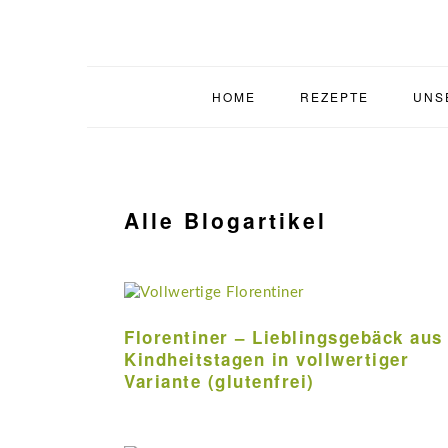
Zur
Zum
Zur
Zur
Hauptnavigation
Inhalt
Seitenspalte
Fußzeile
springen
springen
springen
springen
HOME
REZEPTE
UNS
Alle Blogartikel
Florentiner – Lieblingsgebäck aus
Kindheitstagen in vollwertiger
Variante (glutenfrei)