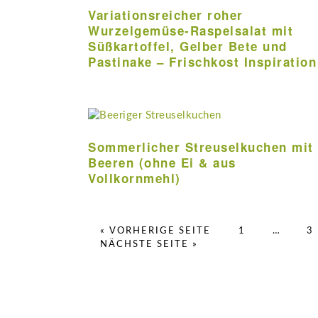
Variationsreicher roher
Wurzelgemüse-Raspelsalat mit
Süßkartoffel, Gelber Bete und
Pastinake – Frischkost Inspiration
Sommerlicher Streuselkuchen mit
Beeren (ohne Ei & aus
Vollkornmehl)
AUFRUFEN
SEITE
Weggelas
S
« VORHERIGE SEITE
1
…
3
AUFRUFEN
Zwischens
NÄCHSTE SEITE
»