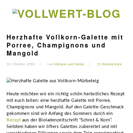
Zur
Zum
Zur
Zur
Hauptnavigation
Inhalt
Seitenspalte
Fußzeile
springen
springen
springen
springen
Herzhafte Vollkorn-Galette mit
Porree, Champignons und
Mangold
10. Oktober 2018
von
Melanie und Sönke
11 Kommentare
Heute möchten wir ein richtig schön herbstliches Rezept
mit euch teilen: eine herzhafte Galette mit Porree,
Champignons und Mangold. Auf den Galette-Geschmack
gekommen sind wir Anfang des Sommers durch ein
Rezept
aus der Bioladenzeitschrift “Schrot & Korn”.
Seitdem haben wir öfters Galettes zubereitet und mit