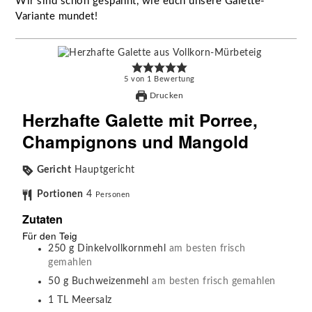
Wir sind schon gespannt, wie euch unsere Galette-
Variante mundet!
5
von
1
Bewertung
Drucken
Herzhafte Galette mit Porree,
Champignons und Mangold
Gericht
Hauptgericht
Portionen
4
Personen
Zutaten
Für den Teig
250
g
Dinkelvollkornmehl
am besten frisch
gemahlen
50
g
Buchweizenmehl
am besten frisch gemahlen
1
TL
Meersalz