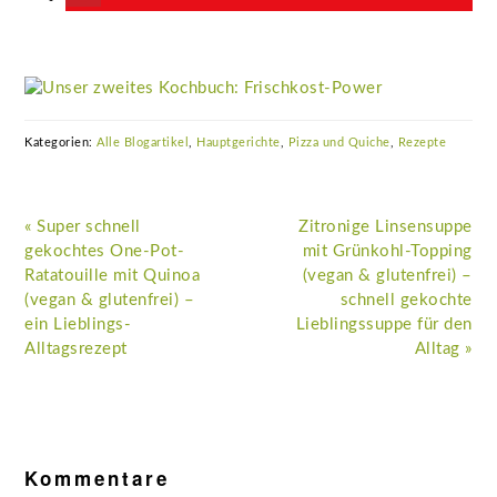
Kategorien:
Alle Blogartikel
,
Hauptgerichte
,
Pizza und Quiche
,
Rezepte
Vorheriger
Nächster
« Super schnell
Zitronige Linsensuppe
Beitrag:
Beitrag:
gekochtes One-Pot-
mit Grünkohl-Topping
Ratatouille mit Quinoa
(vegan & glutenfrei) –
(vegan & glutenfrei) –
schnell gekochte
ein Lieblings-
Lieblingssuppe für den
Alltagsrezept
Alltag »
Leser-
Interaktionen
Kommentare