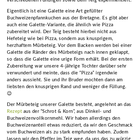
verschiedenen Füllungen sowie dem Teig experimentiert.
Eigentlich ist eine Galette eine Art gefüllter
Buchweizenpfannkuchen aus der Bretagne. Es gibt aber
auch eine Galette-Variante, die ähnlich wie Pizza
zubereitet wird. Der Teig besteht hierbei nicht aus
Hefeteig wie bei Pizza, sondern aus knusprigem,
herzhaftem Mürbeteig. Vor dem Backen werden bei einer
Galette die Ränder des Mürbeteigs nach innen geklappt,
so dass die Galette eine urige Form erhält. Bei der ersten
Zubereitung war unsere 4-jährige Tochter darüber sehr
verwundert und meinte, dass die “Pizza” irgendwie
anders aussieht. Sie und ihr Bruder mochten dann am
liebsten den knusprigen Rand und weniger die Füllung.
😉
Der Mürbeteig unserer Galette besteht, angelehnt an das
Rezept
aus der “Schrot & Korn”, aus Dinkel- und
Buchweizenvollkornmehl. Wir haben allerdings den
Buchweizenanteil etwas reduziert, da wir den Geschmack
vom Buchweizen als zu stark empfunden haben. Zudem
lassen wir den Pfeffer im Teig weg, da uns das zu würzig