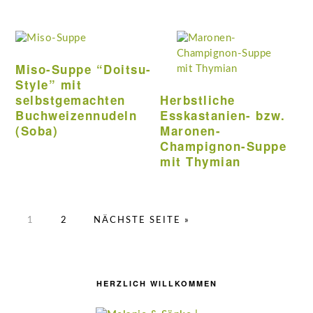
Miso-Suppe “Doitsu-
Style” mit
selbstgemachten
Herbstliche
Buchweizennudeln
Esskastanien- bzw.
(Soba)
Maronen-
Champignon-Suppe
mit Thymian
SEITE
SEITE
AUFRUFEN
1
2
NÄCHSTE SEITE
»
Seitenspalte
HERZLICH WILLKOMMEN