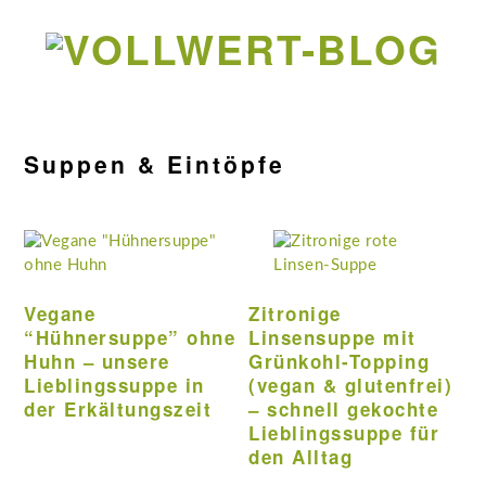
Zur
Zum
Zur
Zur
Hauptnavigation
Inhalt
Seitenspalte
Fußzeile
springen
springen
springen
springen
Suppen & Eintöpfe
Vegane
Zitronige
“Hühnersuppe” ohne
Linsensuppe mit
Huhn – unsere
Grünkohl-Topping
Lieblingssuppe in
(vegan & glutenfrei)
der Erkältungszeit
– schnell gekochte
Lieblingssuppe für
den Alltag