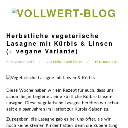
Zur
Zum
Zur
Zur
Hauptnavigation
Inhalt
Seitenspalte
Fußzeile
springen
springen
springen
springen
Herbstliche vegetarische
Lasagne mit Kürbis & Linsen
(+ vegane Variante)
9. November 2018
von
Melanie und Sönke
19 Kommentare
Diese Woche haben wir ein Rezept für euch, dass uns
schon länger begleitet: eine köstliche Kürbis-Linsen-
Lasagne. Diese vegetarische Lasagne bereiten wir schon
seit ein paar Jahren im Herbst zur Kürbis-Saison zu.
Zugegeben, die Lasagne gab es bei uns öfter, als wir
noch keine kleinen Kinder hatten, denn die Zubereitung