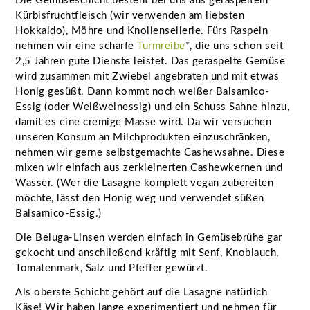
Die Gemüseschicht besteht bei uns aus geraspeltem
Kürbisfruchtfleisch (wir verwenden am liebsten
Hokkaido), Möhre und Knollensellerie. Fürs Raspeln
nehmen wir eine scharfe
Turmreibe
*, die uns schon seit
2,5 Jahren gute Dienste leistet. Das geraspelte Gemüse
wird zusammen mit Zwiebel angebraten und mit etwas
Honig gesüßt. Dann kommt noch weißer Balsamico-
Essig (oder Weißweinessig) und ein Schuss Sahne hinzu,
damit es eine cremige Masse wird. Da wir versuchen
unseren Konsum an Milchprodukten einzuschränken,
nehmen wir gerne selbstgemachte Cashewsahne. Diese
mixen wir einfach aus zerkleinerten Cashewkernen und
Wasser. (Wer die Lasagne komplett vegan zubereiten
möchte, lässt den Honig weg und verwendet süßen
Balsamico-Essig.)
Die Beluga-Linsen werden einfach in Gemüsebrühe gar
gekocht und anschließend kräftig mit Senf, Knoblauch,
Tomatenmark, Salz und Pfeffer gewürzt.
Als oberste Schicht gehört auf die Lasagne natürlich
Käse! Wir haben lange experimentiert und nehmen für