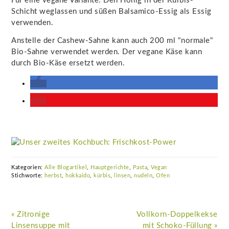
Für eine vegane Variante: Den Honig in der Kürbis-
Schicht weglassen und süßen Balsamico-Essig als Essig
verwenden.
Anstelle der Cashew-Sahne kann auch 200 ml "normale"
Bio-Sahne verwendet werden. Der vegane Käse kann
durch Bio-Käse ersetzt werden.
Kategorien:
Alle Blogartikel
,
Hauptgerichte
,
Pasta
,
Vegan
Stichworte:
herbst
,
hokkaido
,
kürbis
,
linsen
,
nudeln
,
Ofen
Vorheriger
Nächster
« Zitronige
Vollkorn-Doppelkekse
Beitrag:
Beitrag:
Linsensuppe mit
mit Schoko-Füllung »