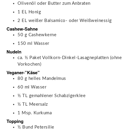
Olivenöl oder Butter
zum Anbraten
1
EL
Honig
2
EL
weißer Balsamico- oder Weißweinessig
Cashew-Sahne
50
g
Cashewkerne
150
ml
Wasser
Nudeln
ca. ½
Paket
Vollkorn-Dinkel-Lasagneplatten
(ohne
Vorkochen)
Veganer-”Käse”
80
g
helles Mandelmus
60
ml
Wasser
½
TL
gemahlener Schabzigerklee
½
TL
Meersalz
1
Msp.
Kurkuma
Topping
½
Bund
Petersilie