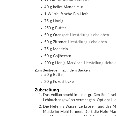
175
ml
lauwarmes Wasser
40
g
helles Mandelmus
1
Würfel
frische Bio-Hefe
75
g
Honig
250
g
Butter
50
g
Orangeat
Herstellung siehe oben
50
g
Zitronat
Herstellung siehe oben
75
g
Mandeln
50
g
Gojibeeren
200
g
Honig-Marzipan
Herstellung siehe 
Zum Bestreuen nach dem Backen
50
g
Butter
20
g
Kokosflocken
Zubereitung
Das Vollkornmehl in einer großen Schüssel
Lebkuchengewürz) vermengen. Optional Jo
Die Hefe ins Wasser zerbröseln und das M
Mulde im Mehl formen. Dort die Hefe-Man