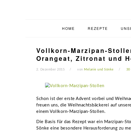
Zur
Zum
Zur
Zur
Hauptnavigation
Inhalt
Seitenspalte
Fußzeile
springen
springen
springen
springen
HOME
REZEPTE
UNS
Vollkorn-Marzipan-Stolle
Orangeat, Zitronat und 
2. Dezember 2015
von
Melanie und Sönke
30
Schon ist der erste Advent vorbei und Weihnac
freuen uns, die Weihnachtsbäckerei auf unsere
einem Vollkorn-Marzipan-Stollen.
Die Basis für das Rezept war ein Marzipan-Sto
Sönke eine besondere Herausforderung zu meis