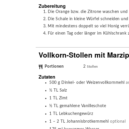
Zubereitung
Die Orange bzw. die Zitrone waschen und 
Die Schale in kleine Würfel schneiden und
Mit mindestens doppelt so viel Honig verr
Für einen Tag oder länger im Kühlschrank z
Vollkorn-Stollen mit Marzi
Portionen
2
Stollen
Zutaten
500
g
Dinkel- oder Weizenvollkornmehl
a
½
TL
Salz
1
TL
Zimt
½
TL
gemahlene Vanilleschote
1
TL
Lebkuchengewürz
1 – 2
TL
Johannisbrotkernmehl
optional