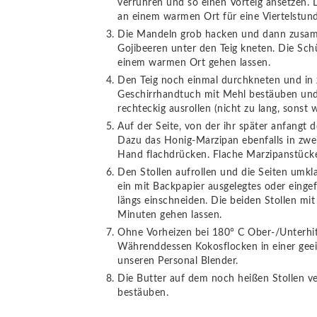
verrühren und so einen Vorteig ansetzen.
an einem warmen Ort für eine Viertelstund
Die Mandeln grob hacken und dann zusamm
Gojibeeren unter den Teig kneten. Die Sc
einem warmen Ort gehen lassen.
Den Teig noch einmal durchkneten und in z
Geschirrhandtuch mit Mehl bestäuben und j
rechteckig ausrollen (nicht zu lang, sonst 
Auf der Seite, von der ihr später anfangt 
Dazu das Honig-Marzipan ebenfalls in zwei
Hand flachdrücken. Flache Marzipanstücke 
Den Stollen aufrollen und die Seiten umkl
ein mit Backpapier ausgelegtes oder eingef
längs einschneiden. Die beiden Stollen m
Minuten gehen lassen.
Ohne Vorheizen bei 180° C Ober-/Unterhi
Währenddessen Kokosflocken in einer ge
unseren Personal Blender.
Die Butter auf dem noch heißen Stollen v
bestäuben.