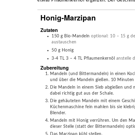
etwas Pflaumenkernöl ergänzen. Der Geschma
Honig-Marzipan
Zutaten
150
g
Bio-Mandeln
optional: 10 – 15 g 
austauschen
50
g
Honig
3-4
TL
3 – 4 TL Pflaumenkernöl
anstelle 
Zubereitung
Mandeln (und Bittermandeln) in einen Ko
und über die Mandeln gießen. 10 Minuten 
Die Mandeln in einem Sieb abgießen und m
dabei richtig gut aus der Schale.
Die gehäuteten Mandeln mit einem Geschir
Küchenmaschine fein mahlen bis sie klebr
Blender.
Mandeln mit Honig verrühren. Um den Marz
dieser Stelle (statt der Bittermandeln) op
Das Marzipan kühl stellen.