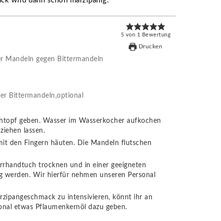
ck wird dann schön marzipanig.
5
von
1
Bewertung
Drucken
der Mandeln gegen Bittermandeln
der Bittermandeln,optional
chtopf geben. Wasser im Wasserkocher aufkochen
ziehen lassen.
it den Fingern häuten. Die Mandeln flutschen
rhandtuch trocknen und in einer geeigneten
ig werden. Wir hierfür nehmen unseren Personal
ipangeschmack zu intensivieren, könnt ihr an
tional etwas Pflaumenkernöl dazu geben.