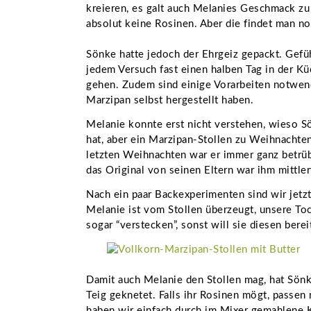
kreieren, es galt auch Melanies Geschmack zu 
absolut keine Rosinen. Aber die findet man no
Sönke hatte jedoch der Ehrgeiz gepackt. Gefü
jedem Versuch fast einen halben Tag in der K
gehen. Zudem sind einige Vorarbeiten notwend
Marzipan selbst hergestellt haben.
Melanie konnte erst nicht verstehen, wieso S
hat, aber ein Marzipan-Stollen zu Weihnachten
letzten Weihnachten war er immer ganz betrü
das Original von seinen Eltern war ihm mittl
Nach ein paar Backexperimenten sind wir jetzt
Melanie ist vom Stollen überzeugt, unsere To
sogar “verstecken”, sonst will sie diesen bere
Damit auch Melanie den Stollen mag, hat Sönk
Teig geknetet. Falls ihr Rosinen mögt, passen
haben wir einfach durch im Mixer gemahlene K