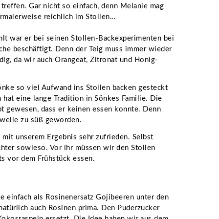
treffen. Gar nicht so einfach, denn Melanie mag
rmalerweise reichlich im Stollen…
hlt war er bei seinen Stollen-Backexperimenten bei
üche beschäftigt. Denn der Teig muss immer wieder
ig, da wir auch Orangeat, Zitronat und Honig-
önke so viel Aufwand ins Stollen backen gesteckt
 hat eine lange Tradition in Sönkes Familie. Die
bt gewesen, dass er keinen essen konnte. Denn
erweile zu süß geworden.
 mit unserem Ergebnis sehr zufrieden. Selbst
chter sowieso. Vor ihr müssen wir den Stollen
its vor dem Frühstück essen.
e einfach als Rosinenersatz Gojibeeren unter den
 natürlich auch Rosinen prima. Den Puderzucker
okosraspeln ersetzt. Die Idee haben wir aus dem