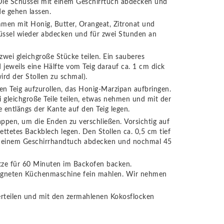
 Die Schüssel mit einem Geschirrtuch abdecken und
e gehen lassen.
en mit Honig, Butter, Orangeat, Zitronat und
hüssel wieder abdecken und für zwei Stunden an
wei gleichgroße Stücke teilen. Ein sauberes
eweils eine Hälfte vom Teig darauf ca. 1 cm dick
wird der Stollen zu schmal).
den Teig aufzurollen, das Honig-Marzipan aufbringen.
 gleichgroße Teile teilen, etwas nehmen und mit der
entlängs der Kante auf den Teig legen.
appen, um die Enden zu verschließen. Vorsichtig auf
ettetes Backblech legen. Den Stollen ca. 0,5 cm tief
it einem Geschirrhandtuch abdecken und nochmal 45
tze für 60 Minuten im Backofen backen.
eigneten Küchenmaschine fein mahlen. Wir nehmen
erteilen und mit den zermahlenen Kokosflocken