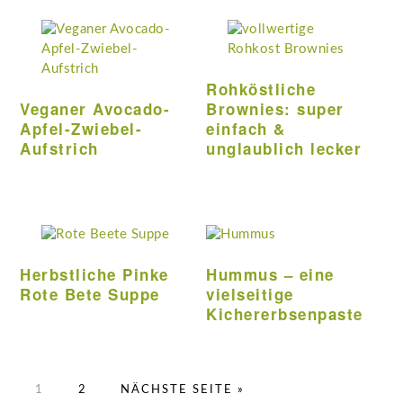
Rohköstliche
Veganer Avocado-
Brownies: super
Apfel-Zwiebel-
einfach &
Aufstrich
unglaublich lecker
Herbstliche Pinke
Hummus – eine
Rote Bete Suppe
vielseitige
Kichererbsenpaste
SEITE
SEITE
AUFRUFEN
1
2
NÄCHSTE SEITE
»