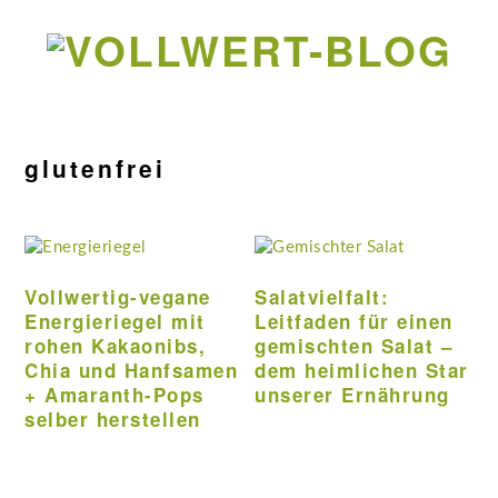
Zur
Zum
Zur
Zur
Hauptnavigation
Inhalt
Seitenspalte
Fußzeile
springen
springen
springen
springen
glutenfrei
Vollwertig-vegane
Salatvielfalt:
Energieriegel mit
Leitfaden für einen
rohen Kakaonibs,
gemischten Salat –
Chia und Hanfsamen
dem heimlichen Star
+ Amaranth-Pops
unserer Ernährung
selber herstellen