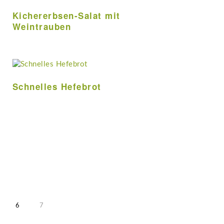
Kichererbsen-Salat mit
Weintrauben
Schnelles Hefebrot
sene
EITE
SEITE
SEITE
6
7
eiten