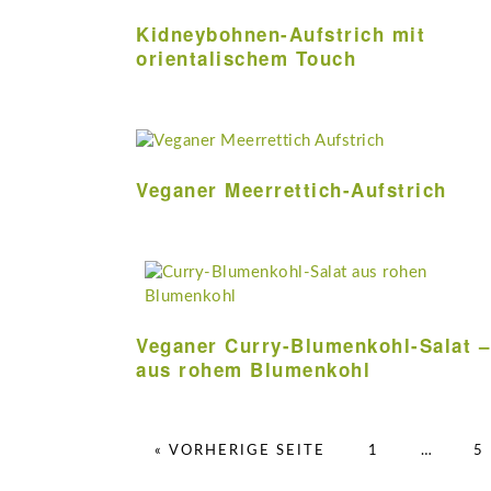
Kidneybohnen-Aufstrich mit
orientalischem Touch
Veganer Meerrettich-Aufstrich
Veganer Curry-Blumenkohl-Salat –
aus rohem Blumenkohl
AUFRUFEN
SEITE
Weggelas
S
« VORHERIGE SEITE
1
…
5
Zwischens