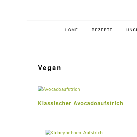
Zur
Zum
Zur
Zur
Hauptnavigation
Inhalt
Seitenspalte
Fußzeile
springen
springen
springen
springen
HOME
REZEPTE
UNS
Vegan
Klassischer Avocadoaufstrich