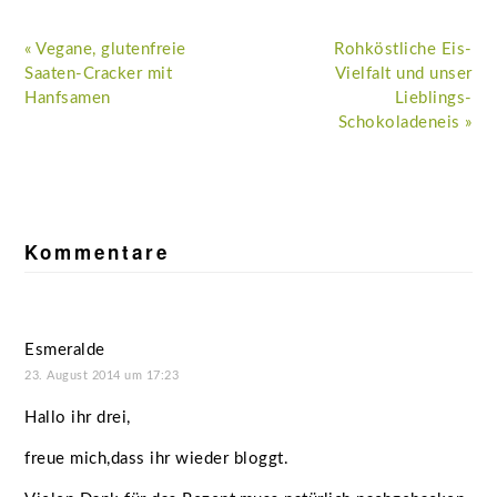
Vorheriger
Nächster
« Vegane, glutenfreie
Rohköstliche Eis-
Beitrag:
Beitrag:
Saaten-Cracker mit
Vielfalt und unser
Hanfsamen
Lieblings-
Schokoladeneis »
Leser-
Interaktionen
Kommentare
Esmeralde
23. August 2014 um 17:23
Hallo ihr drei,
freue mich,dass ihr wieder bloggt.