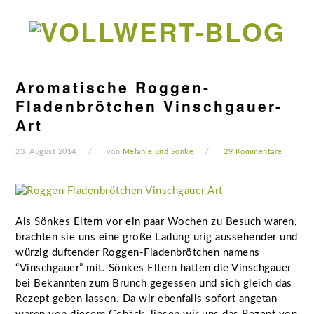
Zur
Zum
Zur
Zur
Hauptnavigation
Inhalt
Seitenspalte
Fußzeile
springen
springen
springen
springen
Aromatische Roggen-
Fladenbrötchen Vinschgauer-
Art
23. August 2014
von
Melanie und Sönke
29 Kommentare
Als Sönkes Eltern vor ein paar Wochen zu Besuch waren,
brachten sie uns eine große Ladung urig aussehender und
würzig duftender Roggen-Fladenbrötchen namens
“Vinschgauer” mit. Sönkes Eltern hatten die Vinschgauer
bei Bekannten zum Brunch gegessen und sich gleich das
Rezept geben lassen. Da wir ebenfalls sofort angetan