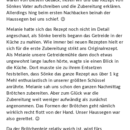
waren von diesem Gebäck, liesen wir uns das Rezept von
Sönkes Vater aufschreiben und die Zubereitung erklären.
Allerdings hing beim ersten Nachbacken beinah der
Haussegen bei uns schief. 😉
Melanie hatte sich das Rezept noch nicht im Detail
angeschaut, als Sönke bereits begann das Getreide in der
Küche zu mahlen. Wie immer bei neuen Rezepten hielt er
sich für die erste Zubereitung strikt ans Originalrezept.
Als Melanie unsere Getreidemühle dann doch etwas
ungewohnt lange laufen hörte, wagte sie einen Blick in
die Küche. Dort musste sie zu ihrem Entsetzen
feststellen, dass Sönke das ganze Rezept aus über 1 kg
Mehl enthusiastisch in unserer größten Schüssel
anrührte. Melanie sah uns schon den ganzen Nachmittag
Brötchen zubereiten. Aber zum Glück war die
Zubereitung weit weniger aufwändig als zunächst
angenommen. Das Formen der Brötchen geht nämlich
wirklich recht flott von der Hand. Unser Haussegen war
also gerettet. 😉
Da der Brötchenteig relativ weich ist, wird fürs