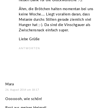
lieben Dank für die Glückwünsche :-)!
Ähm, die Brötchen halten momentan bei uns
keine Woche…. Liegt vorallem daran, dass
Melanie durchs Stillen gerade ziemlich viel
Hunger hat ;-). Da sind die Vinschgauer als
Zwischensnack einfach super.
Liebe Grüße
ANTWORTEN
Mara
26. August 2014 um 18:17
Ooooooh, wie schön!
Brot aus meiner Heimat!