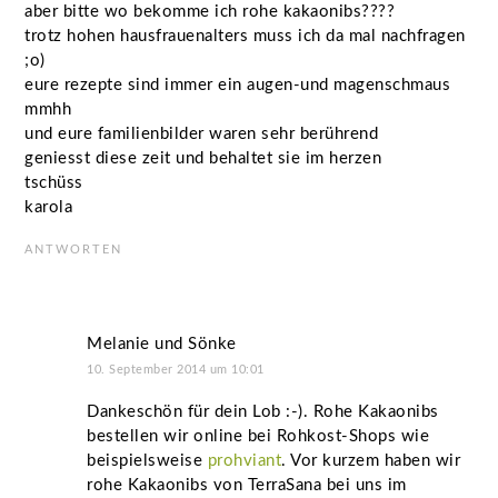
aber bitte wo bekomme ich rohe kakaonibs????
trotz hohen hausfrauenalters muss ich da mal nachfragen
;o)
eure rezepte sind immer ein augen-und magenschmaus
mmhh
und eure familienbilder waren sehr berührend
geniesst diese zeit und behaltet sie im herzen
tschüss
karola
ANTWORTEN
Melanie und Sönke
10. September 2014 um 10:01
Dankeschön für dein Lob :-). Rohe Kakaonibs
bestellen wir online bei Rohkost-Shops wie
beispielsweise
prohviant
. Vor kurzem haben wir
rohe Kakaonibs von TerraSana bei uns im