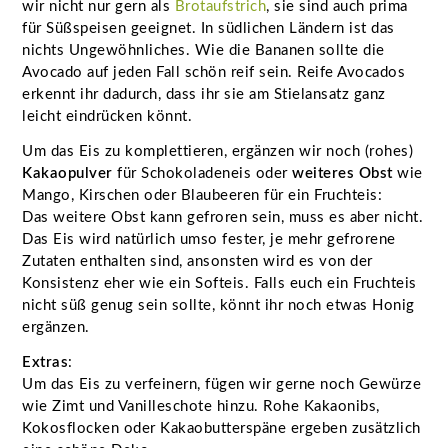
wir nicht nur gern als
Brotaufstrich
, sie sind auch prima
für Süßspeisen geeignet. In südlichen Ländern ist das
nichts Ungewöhnliches. Wie die Bananen sollte die
Avocado auf jeden Fall schön reif sein. Reife Avocados
erkennt ihr dadurch, dass ihr sie am Stielansatz ganz
leicht eindrücken könnt.
Um das Eis zu komplettieren, ergänzen wir noch (rohes)
Kakaopulver
für Schokoladeneis oder
weiteres Obst
wie
Mango, Kirschen oder Blaubeeren für ein Fruchteis:
Das weitere Obst kann gefroren sein, muss es aber nicht.
Das Eis wird natürlich umso fester, je mehr gefrorene
Zutaten enthalten sind, ansonsten wird es von der
Konsistenz eher wie ein Softeis. Falls euch ein Fruchteis
nicht süß genug sein sollte, könnt ihr noch etwas Honig
ergänzen.
Extras
:
Um das Eis zu verfeinern, fügen wir gerne noch Gewürze
wie Zimt und Vanilleschote hinzu. Rohe Kakaonibs,
Kokosflocken oder Kakaobutterspäne ergeben zusätzlich