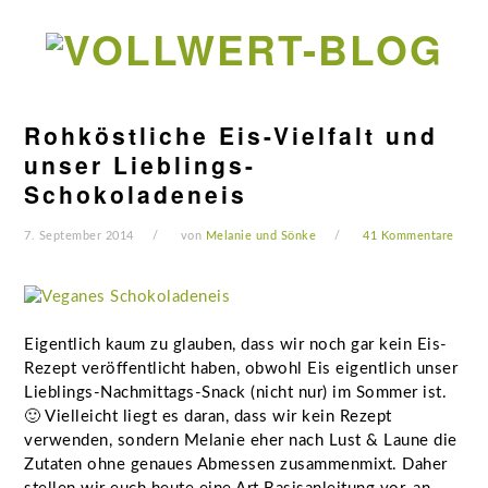
Zur
Zum
Zur
Zur
Hauptnavigation
Inhalt
Seitenspalte
Fußzeile
springen
springen
springen
springen
Rohköstliche Eis-Vielfalt und
unser Lieblings-
Schokoladeneis
7. September 2014
von
Melanie und Sönke
41 Kommentare
Eigentlich kaum zu glauben, dass wir noch gar kein Eis-
Rezept veröffentlicht haben, obwohl Eis eigentlich unser
Lieblings-Nachmittags-Snack (nicht nur) im Sommer ist.
🙂 Vielleicht liegt es daran, dass wir kein Rezept
verwenden, sondern Melanie eher nach Lust & Laune die
Zutaten ohne genaues Abmessen zusammenmixt. Daher