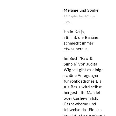
Melanie und Sönke
25. September 2014 um
09:50
Hallo Katja,
stimmt, die Banane
schmeckt immer
etwas heraus.
Im Buch “Raw &
Simple” von Judita
Wignall gibt es einige
schöne Anregungen
für rohköstliches Eis.
Als Basis wird selbst
hergestellte Mandel-
oder Cashewmilch,
Cashewkerne und
teilweise das Fleisch
von Trinkkokosnüssen