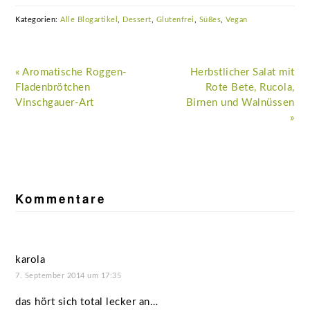
Kategorien:
Alle Blogartikel
,
Dessert
,
Glutenfrei
,
Süßes
,
Vegan
Vorheriger
Nächster
« Aromatische Roggen-
Herbstlicher Salat mit
Beitrag:
Beitrag:
Fladenbrötchen
Rote Bete, Rucola,
Vinschgauer-Art
Birnen und Walnüssen
»
Leser-
Interaktionen
Kommentare
karola
7. September 2014 um 17:35
das hört sich total lecker an…