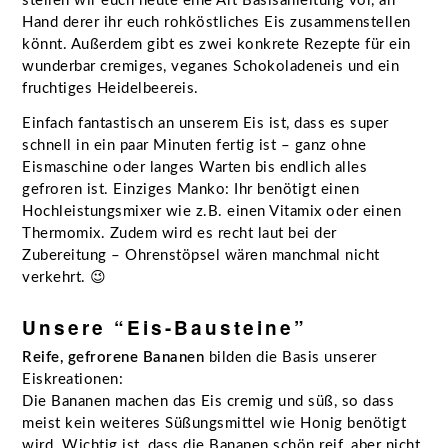
stellen wir euch heute eine Art Basisanleitung vor, an
Hand derer ihr euch rohköstliches Eis zusammenstellen
könnt. Außerdem gibt es zwei konkrete Rezepte für ein
wunderbar cremiges, veganes Schokoladeneis und ein
fruchtiges Heidelbeereis.
Einfach fantastisch an unserem Eis ist, dass es super
schnell in ein paar Minuten fertig ist – ganz ohne
Eismaschine oder langes Warten bis endlich alles
gefroren ist. Einziges Manko: Ihr benötigt einen
Hochleistungsmixer wie z.B. einen Vitamix oder einen
Thermomix. Zudem wird es recht laut bei der
Zubereitung – Ohrenstöpsel wären manchmal nicht
verkehrt. 😉
Unsere “Eis-Bausteine”
Reife, gefrorene Bananen
bilden die Basis unserer
Eiskreationen:
Die Bananen machen das Eis cremig und süß, so dass
meist kein weiteres Süßungsmittel wie Honig benötigt
wird. Wichtig ist, dass die Bananen schön reif, aber nicht