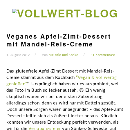
Zur
Zum
Zur
Zur
Hauptnavigation
Inhalt
Seitenspalte
Fußzeile
springen
springen
springen
springen
Veganes Apfel-Zimt-Dessert
mit Mandel-Reis-Creme
1. August 2012
von
Melanie und Sönke
11 Kommentare
Das glutenfreie Apfel-Zimt Dessert mit Mandel-Reis-
Creme stammt aus dem Kochbuch
“Vegan & vollwertig
genießen”
*. Ursprünglich haben wir es ausprobiert, weil
das Foto im Buch so lecker aussah. 😉 Ein wenig
skeptisch waren wir bei der ersten Zubereitung
allerdings schon, denn es wird nur mit Datteln gesüßt.
Doch unsere Sorgen waren unbegründet – das Apfel-Zimt
Dessert stellte sich als äußerst lecker heraus. Kürzlich
konnten wir unsere Entdeckung perfekt verwenden, als
wir für die
Verlobungsfeier
von Sönkes-Schwester auf