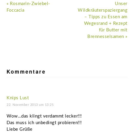
Vorheriger
Nächster
« Rosmarin-Zwiebel-
Unser
Beitrag:
Beitrag:
Foccacia
Wildkräuterspaziergang
– Tipps zu Essen am
Wegesrand + Rezept
für Butter mit
Brennesselsamen »
Leser-
Interaktionen
Kommentare
Knips Lust
22. November 2013 um 13:25
Wow…das klingt verdammt lecker!!!
Das muss ich unbedingt probieren!!!
Liebe Grüße