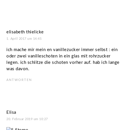
elisabeth thielicke
1. April 2017 um 14:45
ich mache mir mein en vanillezucker immer selbst : ein
oder zwei vanilleschoten in ein glas mit rohrzucker
legen. ich schlitze die schoten vorher auf. hab ich lange
was davon.
ANTWORTEN
Elisa
20. Februar 2019 um 10:27