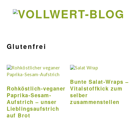
Zur
Zum
Zur
Zur
Hauptnavigation
Inhalt
Seitenspalte
Fußzeile
springen
springen
springen
springen
Glutenfrei
Bunte Salat-Wraps –
Rohköstlich-veganer
Vitalstoffkick zum
Paprika-Sesam-
selber
Aufstrich – unser
zusammenstellen
Lieblingsaufstrich
auf Brot