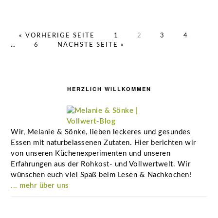
AUFRUFEN
SEITE
SEITE
SEITE
SEITE
Weg
« VORHERIGE SEITE
1
2
3
4
SEITE
AUFRUFEN
Zwis
…
6
NÄCHSTE SEITE
»
Seitenspalte
HERZLICH WILLKOMMEN
Wir, Melanie & Sönke, lieben leckeres und gesundes
Essen mit naturbelassenen Zutaten. Hier berichten wir
von unseren Küchenexperimenten und unseren
Erfahrungen aus der Rohkost- und Vollwertwelt. Wir
wünschen euch viel Spaß beim Lesen & Nachkochen!
... mehr über uns