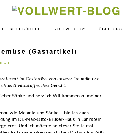
ERE KOCHBÜCHER
VOLLWERTIG?
ÜBER UNS
emüse (Gastartikel)
entare
raturen? Im Gastartikel von unserer Freundin und
chtes & vitalstoffreiches Gericht:
, lieber Sönke und herzlich Willkommen zu meiner
nau wie Melanie und Sönke – bin ich auch
ildung im Dr.-Max-Otto-Bruker-Haus in Lahnstein
ngelernt. Und ich möchte an dieser Stelle mal
either trotz der großen räumlichen Distanz (ca. 600