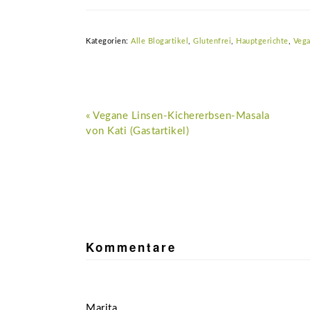
Kategorien:
Alle Blogartikel
,
Glutenfrei
,
Hauptgerichte
,
Veg
Vorheriger
« Vegane Linsen-Kichererbsen-Masala
Beitrag:
von Kati (Gastartikel)
Leser-
Interaktionen
Kommentare
Marita