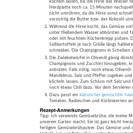
köcheln lassen, bis die Hirse das Wasser 
Herdplatte noch ca. 15 Minuten nachquel
nicht umrühren, da die Hirse sonst schnel
vorsichtig die Butter bzw. das Kokosöl un
Während die Hirse kocht, das Gemüse vorb
unter fließendem Wasser abbürsten und fal
oder mit feuchtem Küchenkrepp putzen. Di
Süßkartoffeln je nach Größe längs halbier
schneiden. Die Champignons in Scheiben 
Die Zwiebelwürfel in Olivenöl glasig dünst
Champignons und Zucchini hinzugeben, krä
anbraten. Falls nötig, noch etwas Olivenö
Mandelmus, Salz und Pfeffer zugeben und 
köcheln lassen. Zum Schluss mit Salz und 
noch etwas Chili dazu. Vor dem Servieren
Dazu passt ein
klassischer gemischter Sala
Tomaten, Radieschen und Kürbiskernen an 
Rezept-Anmerkungen
Tipp: Ich verwende Gemüsebrühe, die meine Mutter aus frischen Kräutern und Gemüsen aus
unserem Garten macht. Sie ist ganz leicht herzu
fertigem Gemüsebrühpulver. Das Gemüse und die 