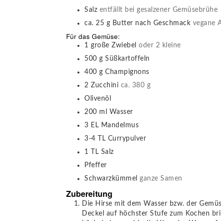
Salz
entfällt bei gesalzener Gemüsebrühe
ca. 25
g
Butter nach Geschmack
vegane A
Für das Gemüse:
1
große
Zwiebel
oder 2 kleine
500
g
Süßkartoffeln
400
g
Champignons
2
Zucchini
ca. 380 g
Olivenöl
200
ml
Wasser
3
EL
Mandelmus
3-4
TL
Currypulver
1
TL
Salz
Pfeffer
Schwarzkümmel
ganze Samen
Zubereitung
Die Hirse mit dem Wasser bzw. der Gemüs
Deckel auf höchster Stufe zum Kochen bri