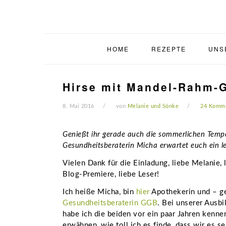
Zur
Zum
Zur
Zur
Hauptnavigation
Inhalt
Seitenspalte
Fußzeile
springen
springen
springen
springen
HOME
REZEPTE
UNS
Hirse mit Mandel-Rahm-G
8. Mai 2016
von
Melanie und Sönke
24 Komm
Genießt ihr gerade auch die sommerlichen Tempe
Gesundheitsberaterin Micha erwartet euch ein lei
Vielen Dank für die Einladung, liebe Melanie
Blog-Premiere, liebe Leser!
Ich heiße Micha, bin
hier
Apothekerin und – ge
Gesundheitsberaterin GGB
. Bei unserer Ausb
habe ich die beiden vor ein paar Jahren kenne
erwähnen, wie toll ich es finde, dass wir es s