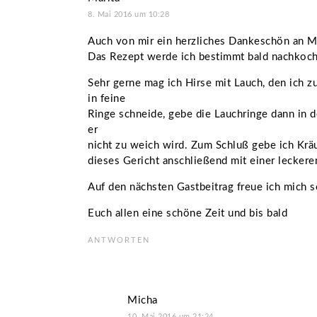
8. Mai 2016 um 10:28
Auch von mir ein herzliches Dankeschön an Mi
Das Rezept werde ich bestimmt bald nachkoche
Sehr gerne mag ich Hirse mit Lauch, den ich z
in feine
Ringe schneide, gebe die Lauchringe dann in 
er
nicht zu weich wird. Zum Schluß gebe ich Krä
dieses Gericht anschließend mit einer lecker
Auf den nächsten Gastbeitrag freue ich mich 
Euch allen eine schöne Zeit und bis bald
ANTWORTEN
Micha
10. Mai 2016 um 21:24