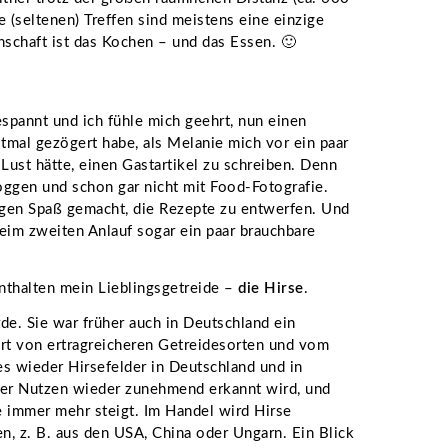
 (seltenen) Treffen sind meistens eine einzige
chaft ist das Kochen – und das Essen. 🙂
spannt und ich fühle mich geehrt, nun einen
stmal gezögert habe, als Melanie mich vor ein paar
Lust hätte, einen Gastartikel zu schreiben. Denn
oggen und schon gar nicht mit Food-Fotografie.
sigen Spaß gemacht, die Rezepte zu entwerfen. Und
im zweiten Anlauf sogar ein paar brauchbare
enthalten mein Lieblingsgetreide –
die Hirse
.
rde. Sie war früher auch in Deutschland ein
ert von ertragreicheren Getreidesorten und vom
es wieder Hirsefelder in Deutschland und in
cher Nutzen wieder zunehmend erkannt wird, und
e immer mehr steigt. Im Handel wird Hirse
n, z. B. aus den USA, China oder Ungarn. Ein Blick