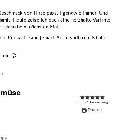
e Geschmack von Hirse passt irgendwie immer. Und
damit. Heute zeige ich euch eine herzhafte Variante
 es dann beim nächsten Mal.
ie Kochzeit kann je nach Sorte variieren, ist aber
sen. 🙂
emüse
5
von
1
Bewertung
Drucken
Tipp