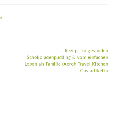
an
Nächster
Rezept für gesunden
Beitrag:
Schokoladenpudding & vom einfachen
Leben als Familie (Aeroh Travel Kitchen
Gastartikel) »