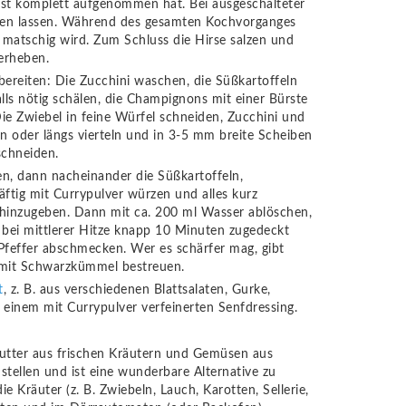
fast komplett aufgenommen hat. Bei ausgeschalteter
len lassen. Während des gesamten Kochvorganges
l matschig wird. Zum Schluss die Hirse salzen und
terheben.
ereiten: Die Zucchini waschen, die Süßkartoffeln
ls nötig schälen, die Champignons mit einer Bürste
e Zwiebel in feine Würfel schneiden, Zucchini und
en oder längs vierteln und in 3-5 mm breite Scheiben
schneiden.
en, dann nacheinander die Süßkartoffeln,
ftig mit Currypulver würzen und alles kurz
l hinzugeben. Dann mit ca. 200 ml Wasser ablöschen,
bei mittlerer Hitze knapp 10 Minuten zugedeckt
Pfeffer abschmecken. Wer es schärfer mag, gibt
 mit Schwarzkümmel bestreuen.
t
, z. B. aus verschiedenen Blattsalaten, Gurke,
einem mit Currypulver verfeinerten Senfdressing.
stellen und ist eine wunderbare Alternative zu
Kräuter (z. B. Zwiebeln, Lauch, Karotten, Sellerie,