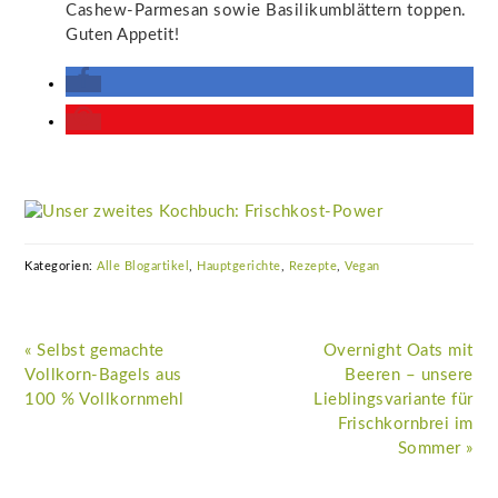
Cashew-Parmesan sowie Basilikumblättern toppen.
Guten Appetit!
Kategorien:
Alle Blogartikel
,
Hauptgerichte
,
Rezepte
,
Vegan
Vorheriger
Nächster
« Selbst gemachte
Overnight Oats mit
Beitrag:
Beitrag:
Vollkorn-Bagels aus
Beeren – unsere
100 % Vollkornmehl
Lieblingsvariante für
Frischkornbrei im
Sommer »