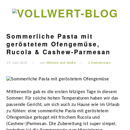
Zur
Zum
Zur
Zur
Hauptnavigation
Inhalt
Seitenspalte
Fußzeile
springen
springen
springen
springen
Sommerliche Pasta mit
geröstetem Ofengemüse,
Rucola & Cashew-Parmesan
25. Juni 2022
von
Melanie und Sönke
2 Kommentare
Mittlerweile gab es die ersten hitzigen Tage in diesem
Sommer. Für solche hohen Temperaturen haben wir das
passende Gericht, um sich auch zu Hause wie im Urlaub
zu fühlen: eine sommerliche Pasta mit geröstetem
Ofengemüse getoppt mit frischem Rucola und
(Cashew-)Parmesan. Die Zubereitung ist super simpel,