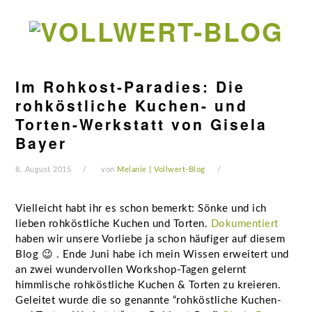
Zur
Zum
Zur
Zur
Hauptnavigation
Inhalt
Seitenspalte
Fußzeile
springen
springen
springen
springen
Im Rohkost-Paradies: Die
rohköstliche Kuchen- und
Torten-Werkstatt von Gisela
Bayer
8. August 2015
von
Melanie | Vollwert-Blog
Vielleicht habt ihr es schon bemerkt: Sönke und ich
lieben rohköstliche Kuchen und Torten.
Dokumentiert
haben wir unsere Vorliebe ja schon häufiger auf diesem
Blog 😉 . Ende Juni habe ich mein Wissen erweitert und
an zwei wundervollen Workshop-Tagen gelernt
himmlische rohköstliche Kuchen & Torten zu kreieren.
Geleitet wurde die so genannte “rohköstliche Kuchen-