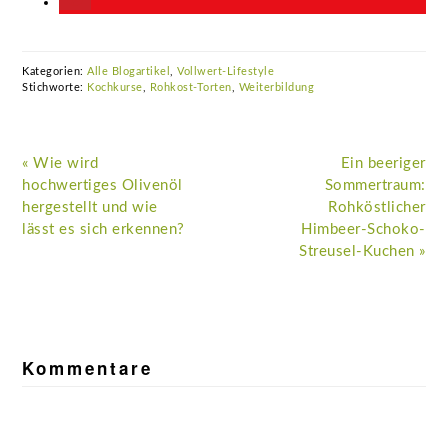
Kategorien:
Alle Blogartikel
,
Vollwert-Lifestyle
Stichworte:
Kochkurse
,
Rohkost-Torten
,
Weiterbildung
Vorheriger
Nächster
« Wie wird
Ein beeriger
Beitrag:
Beitrag:
hochwertiges Olivenöl
Sommertraum:
hergestellt und wie
Rohköstlicher
lässt es sich erkennen?
Himbeer-Schoko-
Streusel-Kuchen »
Leser-
Interaktionen
Kommentare