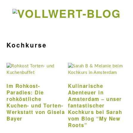
Zur
Zum
Zur
Zur
Hauptnavigation
Inhalt
Seitenspalte
Fußzeile
springen
springen
springen
springen
Kochkurse
Im Rohkost-
Kulinarische
Paradies: Die
Abenteuer in
rohköstliche
Amsterdam – unser
Kuchen- und Torten-
fantastischer
Werkstatt von Gisela
Kochkurs bei Sarah
Bayer
vom Blog “My New
Roots”