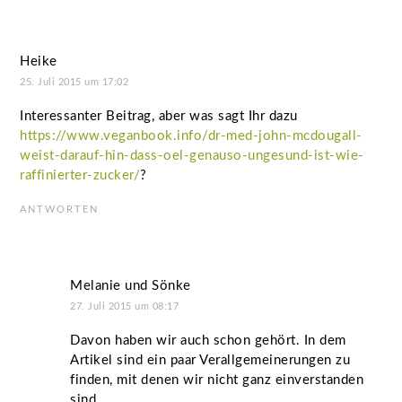
Heike
25. Juli 2015 um 17:02
Interessanter Beitrag, aber was sagt Ihr dazu
https://www.veganbook.info/dr-med-john-mcdougall-
weist-darauf-hin-dass-oel-genauso-ungesund-ist-wie-
raffinierter-zucker/
?
ANTWORTEN
Melanie und Sönke
27. Juli 2015 um 08:17
Davon haben wir auch schon gehört. In dem
Artikel sind ein paar Verallgemeinerungen zu
finden, mit denen wir nicht ganz einverstanden
sind.