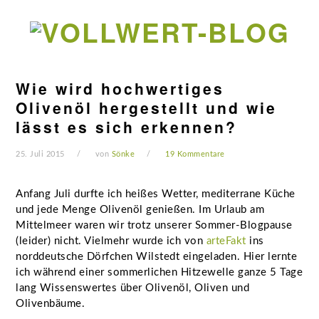
Zur
Zum
Zur
Zur
Hauptnavigation
Inhalt
Seitenspalte
Fußzeile
springen
springen
springen
springen
Wie wird hochwertiges
Olivenöl hergestellt und wie
lässt es sich erkennen?
25. Juli 2015
von
Sönke
19 Kommentare
Anfang Juli durfte ich heißes Wetter, mediterrane Küche
und jede Menge Olivenöl genießen. Im Urlaub am
Mittelmeer waren wir trotz unserer Sommer-Blogpause
(leider) nicht. Vielmehr wurde ich von
arteFakt
ins
norddeutsche Dörfchen Wilstedt eingeladen. Hier lernte
ich während einer sommerlichen Hitzewelle ganze 5 Tage
lang Wissenswertes über Olivenöl, Oliven und
Olivenbäume.