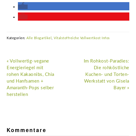
Kategorien:
Alle Blogartikel
,
Vitalstoffreiche Vollwertkost Infos
Vorheriger
Nächster
« Vollwertig-vegane
Im Rohkost-Paradies:
Beitrag:
Beitrag:
Energieriegel mit
Die rohköstliche
rohen Kakaonibs, Chia
Kuchen- und Torten-
und Hanfsamen +
Werkstatt von Gisela
Amaranth-Pops selber
Bayer »
herstellen
Leser-
Interaktionen
Kommentare