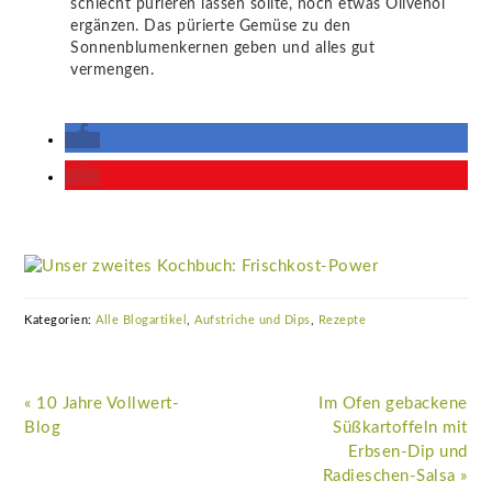
schlecht pürieren lassen sollte, noch etwas Olivenöl
ergänzen. Das pürierte Gemüse zu den
Sonnenblumenkernen geben und alles gut
vermengen.
Kategorien:
Alle Blogartikel
,
Aufstriche und Dips
,
Rezepte
Vorheriger
Nächster
« 10 Jahre Vollwert-
Im Ofen gebackene
Beitrag:
Beitrag:
Blog
Süßkartoffeln mit
Erbsen-Dip und
Radieschen-Salsa »