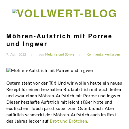
Zur
Zum
Zur
Zur
Hauptnavigation
Inhalt
Seitenspalte
Fußzeile
springen
springen
springen
springen
Möhren-Aufstrich mit Porree
und Ingwer
7. April 2022
von
Melanie und Sönke
Kommentar verfassen
Ostern steht vor der Tür! Und wir wollen heute ein neues
Rezept für einen herzhaften Brotaufstrich mit euch teilen
und zwar einen Möhren-Aufstrich mit Porree und Ingwer.
Dieser herzhafte Aufstrich mit leicht süßer Note und
exotischem Touch passt super zum Osterbrunch. Aber
natürlich schmeckt der Möhren-Aufstrich auch im Rest
des Jahres lecker auf
Brot und Brötchen
.