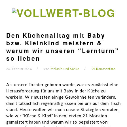
Zur
Zum
Zur
Zur
Hauptnavigation
Inhalt
Seitenspalte
Fußzeile
springen
springen
springen
springen
Den Küchenalltag mit Baby
bzw. Kleinkind meistern &
warum wir unseren “Lernturm”
so lieben
26. Februar 2016
von
Melanie und Sönke
29 Kommentare
Als unsere Tochter geboren wurde, war es zunächst eine
Herausforderung für uns mit Baby in der Küche zu
werkeln. Wir mussten einige Gewohnheiten verändern,
damit tatsächlich regelmäßig Essen bei uns auf dem Tisch
stand. Heute wollen wir euch unsere Strategien verraten,
wie wir “Küche & Kind” in den letzten 21 Monaten
gemeistert haben und warum wir so begeistert von