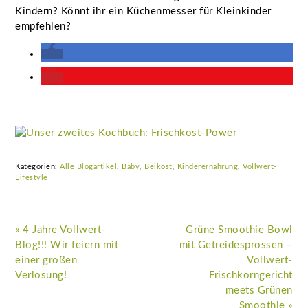
Kindern? Könnt ihr ein Küchenmesser für Kleinkinder
empfehlen?
Kategorien:
Alle Blogartikel
,
Baby, Beikost, Kinderernährung
,
Vollwert-
Lifestyle
Vorheriger
Nächster
« 4 Jahre Vollwert-
Grüne Smoothie Bowl
Beitrag:
Beitrag:
Blog!!! Wir feiern mit
mit Getreidesprossen –
einer großen
Vollwert-
Verlosung!
Frischkorngericht
meets Grünen
Smoothie »