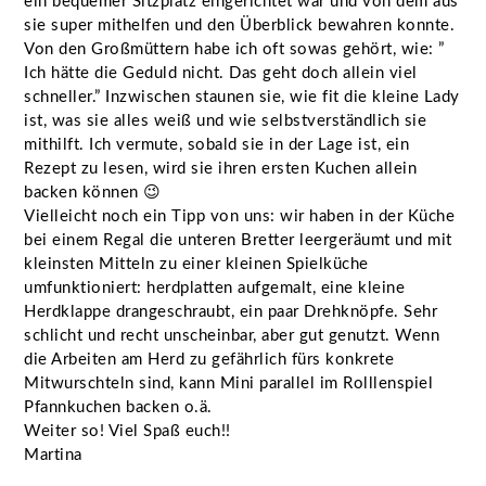
ein bequemer Sitzplatz eingerichtet war und von dem aus
sie super mithelfen und den Überblick bewahren konnte.
Von den Großmüttern habe ich oft sowas gehört, wie: ”
Ich hätte die Geduld nicht. Das geht doch allein viel
schneller.” Inzwischen staunen sie, wie fit die kleine Lady
ist, was sie alles weiß und wie selbstverständlich sie
mithilft. Ich vermute, sobald sie in der Lage ist, ein
Rezept zu lesen, wird sie ihren ersten Kuchen allein
backen können 😉
Vielleicht noch ein Tipp von uns: wir haben in der Küche
bei einem Regal die unteren Bretter leergeräumt und mit
kleinsten Mitteln zu einer kleinen Spielküche
umfunktioniert: herdplatten aufgemalt, eine kleine
Herdklappe drangeschraubt, ein paar Drehknöpfe. Sehr
schlicht und recht unscheinbar, aber gut genutzt. Wenn
die Arbeiten am Herd zu gefährlich fürs konkrete
Mitwurschteln sind, kann Mini parallel im Rolllenspiel
Pfannkuchen backen o.ä.
Weiter so! Viel Spaß euch!!
Martina