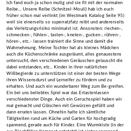
Ich fand euch ja schon mutig und sie fit mit der normalen
Reibe… Unsere Reibe (Schnitzel-Mouli) hab ich euch
früher schon mal verlinkt (im Westmark Katalog Seite 95)
weil sie einerseits so superratzfatz reibt und andererseits
das Verletzungsrisiko minimalst ist. Ansonsten: riechen-,
schmecken-, fühlen-, tasten-, kneten-, gucken-, rühren-,
hören-, etc.- lassen trainiert die Sinne und damit die
Wahrnehmung. Meine Tochter hat als kleines Mädchen
auch die Küchenschränke ausgeräumt, alles genauestens
untersucht, den verschiedenen Geräuschen gelauscht die
dabei entstanden, etc.. Kinder in ihrer natürlichen
Wißbegierde zu unterstützen ist einer der besten Wege
ihren Wissensdurst und Lerneifer zu fördern und zu
erhalten. Und auch ein wunderbarer Weg zum Be-greifen.
Ein bei uns beliebtes Spiel war das Ertastenlassen
verschiedenster Dinge. Auch ein Geruchsspiel haben wir
mal gemacht und Gläschen mit Gewürzen gefüllt und
dann erraten lassen. Ohnehin halte ich sämtliche
Tätigkeiten rund um Küche und Garten für hochgradig
spannend, gerade auch für Kinder. Eine Wurmkiste (in der