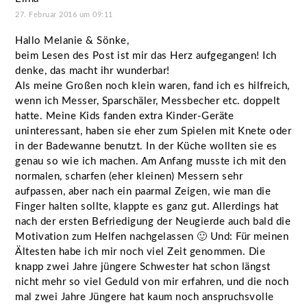
27. Februar 2016 um 09:11
Hallo Melanie & Sönke,
beim Lesen des Post ist mir das Herz aufgegangen! Ich
denke, das macht ihr wunderbar!
Als meine Großen noch klein waren, fand ich es hilfreich,
wenn ich Messer, Sparschäler, Messbecher etc. doppelt
hatte. Meine Kids fanden extra Kinder-Geräte
uninteressant, haben sie eher zum Spielen mit Knete oder
in der Badewanne benutzt. In der Küche wollten sie es
genau so wie ich machen. Am Anfang musste ich mit den
normalen, scharfen (eher kleinen) Messern sehr
aufpassen, aber nach ein paarmal Zeigen, wie man die
Finger halten sollte, klappte es ganz gut. Allerdings hat
nach der ersten Befriedigung der Neugierde auch bald die
Motivation zum Helfen nachgelassen 🙂 Und: Für meinen
Ältesten habe ich mir noch viel Zeit genommen. Die
knapp zwei Jahre jüngere Schwester hat schon längst
nicht mehr so viel Geduld von mir erfahren, und die noch
mal zwei Jahre Jüngere hat kaum noch anspruchsvolle