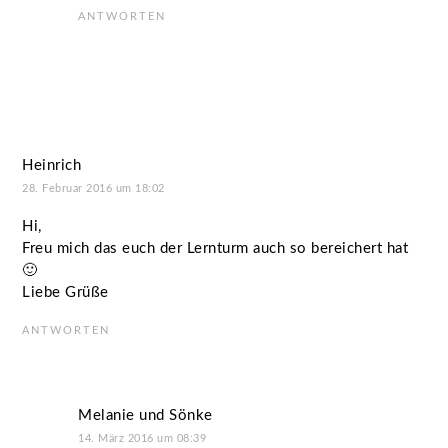
ANTWORTEN
Heinrich
28. Februar 2016 um 18:02
Hi,
Freu mich das euch der Lernturm auch so bereichert hat
🙂
Liebe Grüße
ANTWORTEN
Melanie und Sönke
14. März 2016 um 08:39