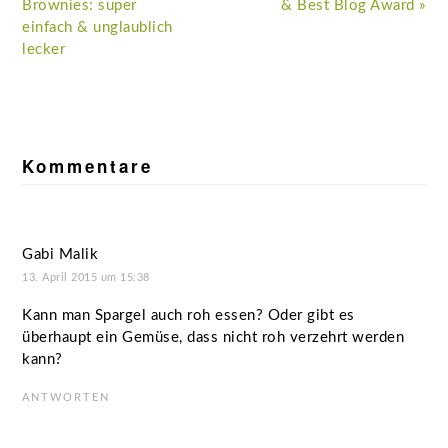
Beitrag:
Beitrag:
Brownies: super
& Best Blog Award »
einfach & unglaublich
lecker
Leser-
Interaktionen
Kommentare
Gabi Malik
13. April 2015 um 15:38
Kann man Spargel auch roh essen? Oder gibt es
überhaupt ein Gemüse, dass nicht roh verzehrt werden
kann?
ANTWORTEN