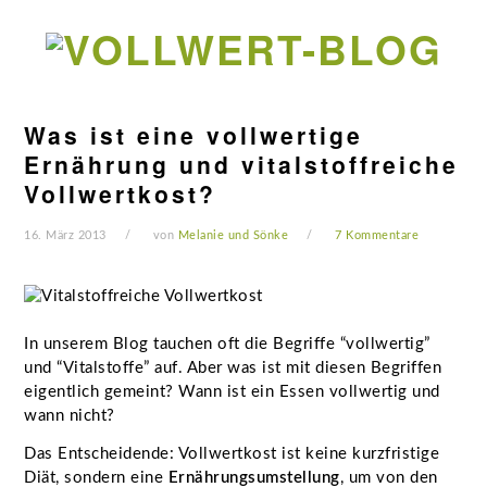
Zur
Zum
Zur
Zur
Hauptnavigation
Inhalt
Seitenspalte
Fußzeile
springen
springen
springen
springen
Was ist eine vollwertige
Ernährung und vitalstoffreiche
Vollwertkost?
16. März 2013
von
Melanie und Sönke
7 Kommentare
In unserem Blog tauchen oft die Begriffe “vollwertig”
und “Vitalstoffe” auf. Aber was ist mit diesen Begriffen
eigentlich gemeint? Wann ist ein Essen vollwertig und
wann nicht?
Das Entscheidende: Vollwertkost ist keine kurzfristige
Diät, sondern eine
Ernährungsumstellung
, um von den