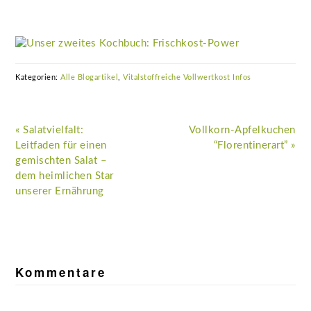
Kategorien:
Alle Blogartikel
,
Vitalstoffreiche Vollwertkost Infos
Vorheriger
Nächster
« Salatvielfalt:
Vollkorn-Apfelkuchen
Beitrag:
Beitrag:
Leitfaden für einen
“Florentinerart” »
gemischten Salat –
dem heimlichen Star
unserer Ernährung
Leser-
Interaktionen
Kommentare