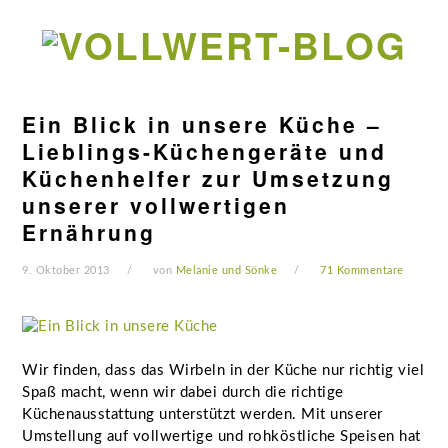
Zur
Zum
Zur
Zur
Hauptnavigation
Inhalt
Seitenspalte
Fußzeile
springen
springen
springen
springen
Ein Blick in unsere Küche –
Lieblings-Küchengeräte und
Küchenhelfer zur Umsetzung
unserer vollwertigen
Ernährung
9. Oktober 2013
von
Melanie und Sönke
71 Kommentare
Wir finden, dass das Wirbeln in der Küche nur richtig viel
Spaß macht, wenn wir dabei durch die richtige
Küchenausstattung unterstützt werden. Mit unserer
Umstellung auf vollwertige und rohköstliche Speisen hat