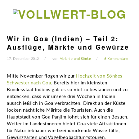
Zur
Zum
Zur
Zur
Hauptnavigation
Inhalt
Seitenspalte
Fußzeile
springen
springen
springen
springen
Wir in Goa (Indien) – Teil 2:
Ausflüge, Märkte und Gewürze
17. Dezember 2012
von
Melanie und Sönke
6 Kommentare
Mitte November flogen wir zur
Hochzeit von Sönkes
Schwester nach Goa
. Bereits hier im kleinsten
Bundesstaat Indiens gab es so viel zu bestaunen und zu
entdecken, dass wir unsere drei Wochen in Indien
ausschließlich in Goa verbrachten. Direkt an der Küste
locken nächtliche Märkte die Touristen. Auch die
Hauptstadt von Goa Panjim lohnt sich für einen Besuch.
Weiter im Landesinneren bietet Goa viele Attraktionen
für Naturliebhaber wie beeindruckende Wasserfälle,
Gewürzgärten und Vogelbeobachtungstouren.