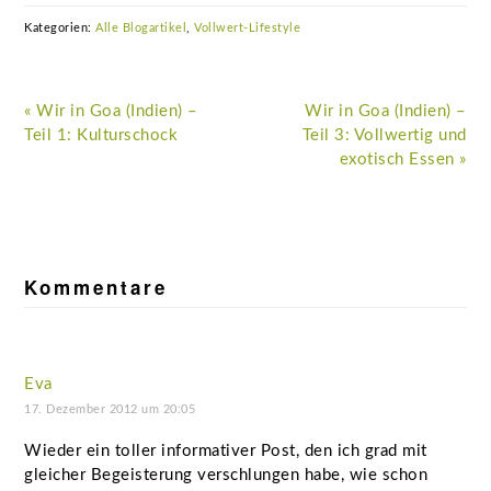
Kategorien:
Alle Blogartikel
,
Vollwert-Lifestyle
Vorheriger
Nächster
« Wir in Goa (Indien) –
Wir in Goa (Indien) –
Beitrag:
Beitrag:
Teil 1: Kulturschock
Teil 3: Vollwertig und
exotisch Essen »
Leser-
Interaktionen
Kommentare
Eva
17. Dezember 2012 um 20:05
Wieder ein toller informativer Post, den ich grad mit
gleicher Begeisterung verschlungen habe, wie schon