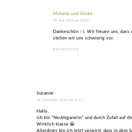
Melanie und Sönke
29. Mai 2013 um 09:02
Dankeschön :-). Wir freuen uns, dass 
stellen wir uns schwierig vor.
ANTWORTEN
Susanne
12. Dezember 2013 um 15:17
Hallo,
ich bin “NeuVeganerin” und durch Zufall auf d
Wirklich klasse 😀
Allerdings bin ich jetzt verwirrt, dass in dem