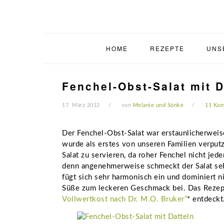
Zur
Zum
Zur
Zur
Hauptnavigation
Inhalt
Seitenspalte
Fußzeile
springen
springen
springen
springen
HOME
REZEPTE
UNS
Fenchel-Obst-Salat mit D
17. März 2012
von
Melanie und Sönke
11 Ko
Der Fenchel-Obst-Salat war erstaunlicherweis
wurde als erstes von unseren Familien verput
Salat zu servieren, da roher Fenchel nicht je
denn angenehmerweise schmeckt der Salat se
fügt sich sehr harmonisch ein und dominiert ni
Süße zum leckeren Geschmack bei. Das Reze
Vollwertkost nach Dr. M.O. Bruker”
* entdeckt