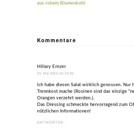
Beitrag:
aus rohem Blumenkohl
Leser-
Interaktionen
Kommentare
Hillary Ernzer
25. Mai 2013 um 15:36
Ich habe diesen Salat wirklich genossen. Nur 
Trennkost mache (Rosinen sind das einzige “n
Orangen verzehrt werden.).
Das Dressing schmeckte hervorragend zum Obs
nützlichen Informationen!
ANTWORTEN