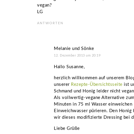
vegan?
LG
ANTWORTEN
Melanie und Sönke
12. Dezember 2013 um 20:19
Hallo Susanne,
herzlich willkommen auf unserem Blog 
unserer
Rezepte-Übersichtsseite
ist u
Schmand und Honig leider nicht vegan
Als vollwertig-vegane Alternative z
Minuten in 75 ml Wasser einweichen
Einweichwasser pürieren. Den Honig k
wir dieses modifizierte Dressing bei d
Liebe Grüße