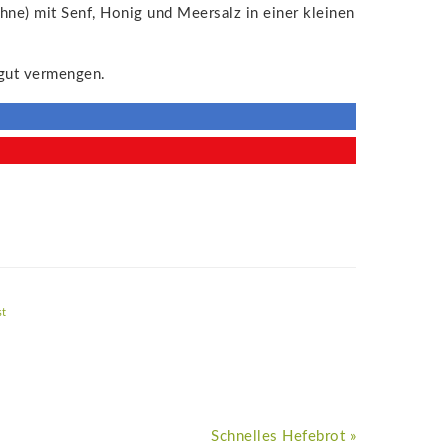
hne) mit Senf, Honig und Meersalz in einer kleinen
 gut vermengen.
st
Nächster
Schnelles Hefebrot »