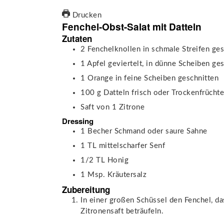
Drucken
Fenchel-Obst-Salat mit Datteln
Zutaten
2
Fenchelknollen
in schmale Streifen ge
1
Apfel
geviertelt, in dünne Scheiben ge
1
Orange
in feine Scheiben geschnitten
100
g
Datteln
frisch oder Trockenfrüchte
Saft von 1 Zitrone
Dressing
1
Becher Schmand oder saure Sahne
1
TL
mittelscharfer Senf
1/2
TL
Honig
1
Msp.
Kräutersalz
Zubereitung
In einer großen Schüssel den Fenchel, d
Zitronensaft beträufeln.