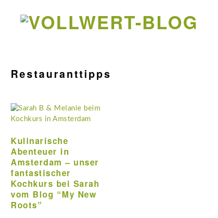
Zur
Zum
Zur
Zur
Hauptnavigation
Inhalt
Seitenspalte
Fußzeile
springen
springen
springen
springen
Restauranttipps
Kulinarische
Abenteuer in
Amsterdam – unser
fantastischer
Kochkurs bei Sarah
vom Blog “My New
Roots”