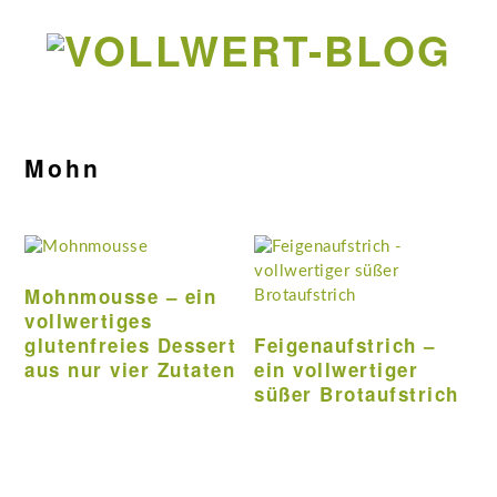
Zur
Zum
Zur
Zur
Hauptnavigation
Inhalt
Seitenspalte
Fußzeile
springen
springen
springen
springen
Mohn
Mohnmousse – ein
vollwertiges
glutenfreies Dessert
Feigenaufstrich –
aus nur vier Zutaten
ein vollwertiger
süßer Brotaufstrich
Seitenspalte