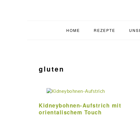
Zur
Zum
Zur
Zur
Hauptnavigation
Inhalt
Seitenspalte
Fußzeile
springen
springen
springen
springen
HOME
REZEPTE
UNS
gluten
Kidneybohnen-Aufstrich mit
orientalischem Touch