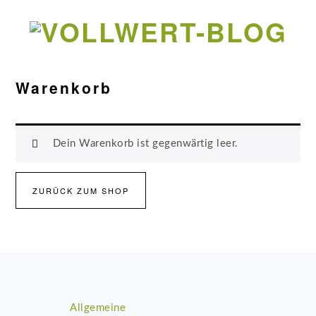
Zur
Zum
Zur
Hauptnavigation
Inhalt
Fußzeile
springen
springen
springen
Warenkorb
Dein Warenkorb ist gegenwärtig leer.
ZURÜCK ZUM SHOP
Footer
Allgemeine